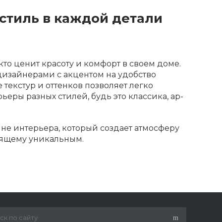
 стиль в каждой детали
кто ценит красоту и комфорт в своем доме.
дизайнерами с акцентом на удобство
текстур и оттенков позволяет легко
еры разных стилей, будь это классика, ар-
тине интерьера, который создает атмосферу
тоящему уникальным.
та
Fargo Comfort
— результат выверенной
аждого этапа. Так достигается их
ханическим повреждениям.