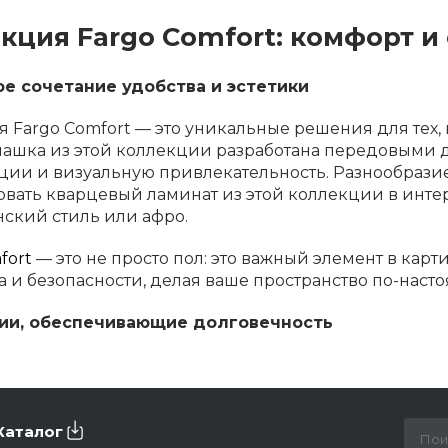
кция Fargo Comfort: комфорт и
е сочетание удобства и эстетики
 Fargo Comfort — это уникальные решения для тех, 
ашка из этой коллекции разработана передовыми 
ции и визуальную привлекательность. Разнообразие 
вать кварцевый ламинат из этой коллекции в интерь
нский стиль или афро.
fort
— это не просто пол: это важный элемент в кар
ла и безопасности, делая ваше пространство по-нас
ии, обеспечивающие долговечность
ая прочность и долговечность кварцевого ламина
роизводства, где плашки проходят проверку после к
ный внешний вид, надёжность и устойчивость к ме
Каталог