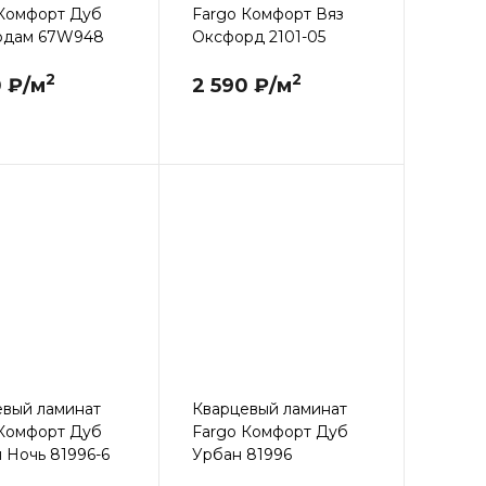
 Комфорт Дуб
Fargo Комфорт Вяз
рдам 67W948
Оксфорд 2101-05
2
2
0 ₽/м
2 590 ₽/м
евый ламинат
Кварцевый ламинат
 Комфорт Дуб
Fargo Комфорт Дуб
 Ночь 81996-6
Урбан 81996