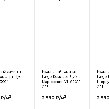
вый ламинат
Кварцевый ламинат
Кварц
Комфорт Дуб
Fargo Комфорт Дуб
Fargo
366-1
Мартовский VL 89015-
Шерву
003
001
2
2
 ₽/м
2 590 ₽/м
2 59