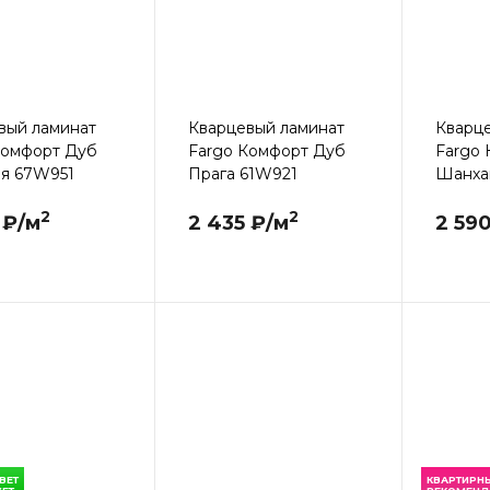
вый ламинат
Кварцевый ламинат
Кварц
Комфорт Дуб
Fargo Комфорт Дуб
Fargo
я 67W951
Прага 61W921
Шанхай
2
2
 ₽/м
2 435 ₽/м
2 59
ВЕТ
КВАРТИРН