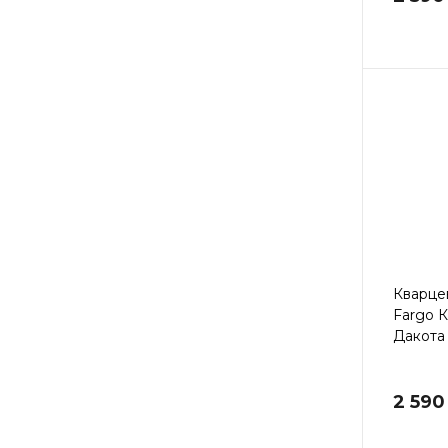
Кварце
Fargo 
Дакота 
2 590