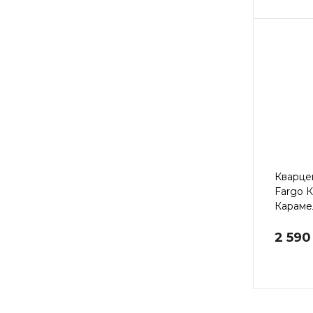
Кварце
Fargo 
Караме
2 590