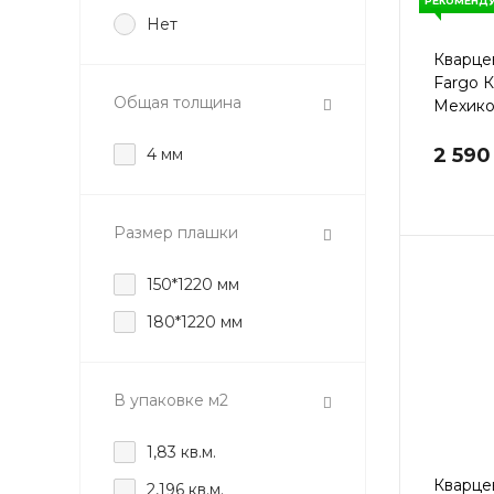
РЕКОМЕНДУ
Нет
Кварце
Fargo 
Общая толщина
Мехико
2 590
4 мм
Размер плашки
150*1220 мм
180*1220 мм
В упаковке м2
1,83 кв.м.
Кварце
2,196 кв.м.