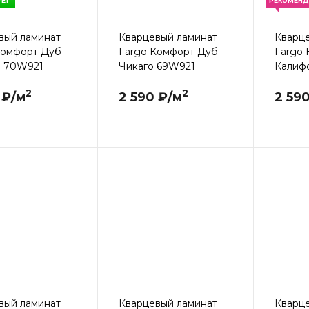
ЕТ
РЕКОМЕНД
вый ламинат
Кварцевый ламинат
Кварц
Комфорт Дуб
Fargo Комфорт Дуб
Fargo
 70W921
Чикаго 69W921
Калиф
2
2
 ₽/м
2 590 ₽/м
2 59
вый ламинат
Кварцевый ламинат
Кварц