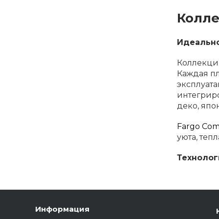
Колле
Идеально
Коллекция
Каждая пл
эксплуата
интегриро
деко, япо
Fargo Com
уюта, теп
Технолог
Повышенн
системы п
безупреч
Информация