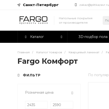
Санкт-Петербург
zakaz@plitkazavr.r
Напольные покрытия
от производителя
Каталог
3D-подбор пола
Главная
/
Каталог товаров
/
Кварцевый ламинат
/
F
Fargo Комфорт
По популяр
ФИЛЬТР
Розничная цена