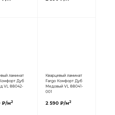
евый ламинат
Кварцевый ламинат
 Комфорт Дуб
Fargo Комфорт Дуб
д VL 88042-
Медовый VL 88041-
001
2
2
0 ₽/м
2 590 ₽/м