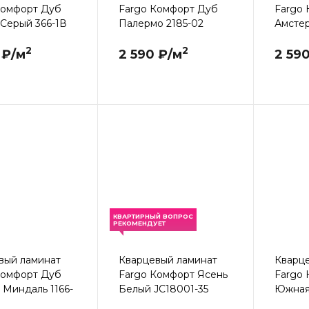
Комфорт Дуб
Fargo Комфорт Дуб
Fargo
 Серый 366-1В
Палермо 2185-02
Амсте
2
2
 ₽/м
2 590 ₽/м
2 59
КВАРТИРНЫЙ ВОПРОС
РЕКОМЕНДУЕТ
вый ламинат
Кварцевый ламинат
Кварц
Комфорт Дуб
Fargo Комфорт Ясень
Fargo
 Миндаль 1166-
Белый JC18001-35
Южная