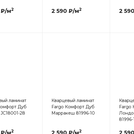
2
2
 ₽/м
2 590 ₽/м
2 59
вый ламинат
Кварцевый ламинат
Кварц
Комфорт Дуб
Fargo Комфорт Дуб
Fargo
 JC18001-28
Марракеш 81996-10
Лондо
81996-
2
2
 ₽/м
2 590 ₽/м
2 59