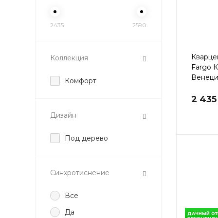
2435
2590
Кварце
Коллекция
Fargo 
Венеци
Комфорт
2 435
Дизайн
Под дерево
Синхротиснение
Все
Да
ДАЧНЫЙ ОТ