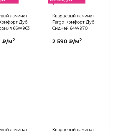
УЕТ
РЕКОМЕНДУЕТ
евый ламинат
Кварцевый ламинат
 Комфорт Дуб
Fargo Комфорт Дуб
орния 66W963
Сидней 64W970
2
2
0 ₽/м
2 590 ₽/м
евый ламинат
Кварцевый ламинат