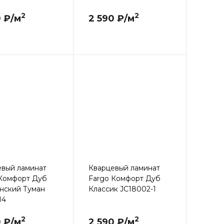
2
2
0 ₽/м
2 590 ₽/м
евый ламинат
Кварцевый ламинат
 Комфорт Дуб
Fargo Комфорт Дуб
нский Туман
Классик JC18002-1
14
2
2
0 ₽/м
2 590 ₽/м