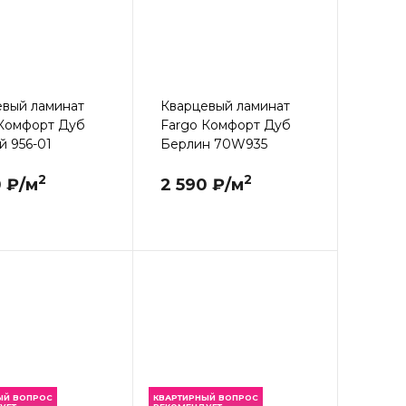
евый ламинат
Кварцевый ламинат
 Комфорт Дуб
Fargo Комфорт Дуб
 956-01
Берлин 70W935
2
2
0 ₽/м
2 590 ₽/м
ЫЙ ВОПРОС
КВАРТИРНЫЙ ВОПРОС