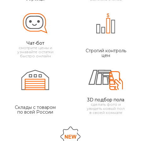
Чат-бот
смотрите цены и
Строгий контроль
узнавайте остатки
цен
быстро онлайн
3D подбор пола
сделать фото и
Склады с товаром
увидеть новый пол
по всей России
в своей комнате